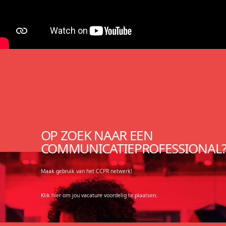
OP ZOEK NAAR EEN
COMMUNICATIEPROFESSIONAL
Maak gebruik van het CCPR netwerk!
Klik hier om jou vacature voordelig te plaatsen.