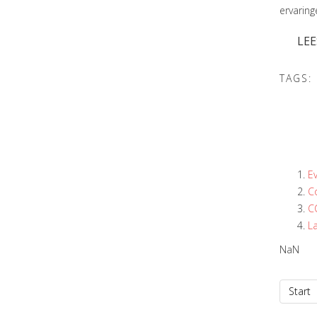
ervaring
LEE
TAGS:
E
C
C
L
NaN
Start