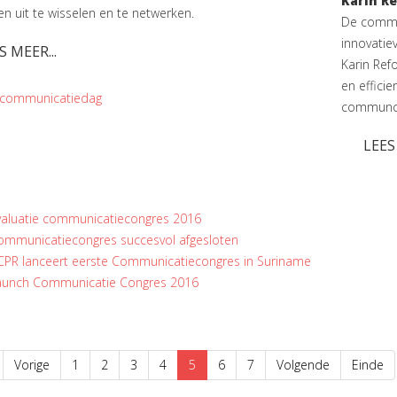
Karin R
en uit te wisselen en te netwerken.
De commun
innovatie
S MEER...
Karin Ref
en effici
communicatiedag
communca
LEES
valuatie communicatiecongres 2016
ommunicatiecongres succesvol afgesloten
CPR lanceert eerste Communicatiecongres in Suriname
aunch Communicatie Congres 2016
Vorige
1
2
3
4
5
6
7
Volgende
Einde