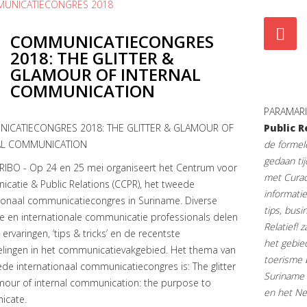
COMMUNICATIECONGRES
2018: THE GLITTER &
GLAMOUR OF INTERNAL
COMMUNICATION
PARAMARI
ICATIECONGRES 2018: THE GLITTER & GLAMOUR OF
Public R
AL COMMUNICATION
de formel
gedaan ti
IBO - Op 24 en 25 mei organiseert het Centrum voor
met Curac
catie & Public Relations (CCPR), het tweede
informatie
tionaal communicatiecongres in Suriname. Diverse
tips, busi
e en internationale communicatie professionals delen
Relatief! 
ervaringen, ‘tips & tricks’ en de recentste
het gebie
elingen in het communicatievakgebied. Het thema van
toerisme 
de internationaal communicatiecongres is: The glitter
Suriname 
mour of internal communication: the purpose to
en het Ne
icate.