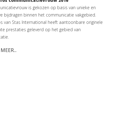
efos communicatievrouw 2016
icatievrouw is gekozen op basis van unieke en
ve bijdragen binnen het communicatie vakgebied.
os van Stas International heeft aantoonbare originele
ente prestaties geleverd op het gebied van
tie.
 MEER...