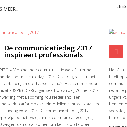
LEES
S MEER...
De communicatiedag 2017
inspireert professionals
IBO – ‘Verbindende communicatie werkt’, luidt het
Het Centr
an de communicatiedag 2017. Deze dag staat in het
heeft op
n verbindingen op diverse niveau’s. Het Centrum voor
communic
catie & PR (CCPR) organiseert op vrijdag 26 mei 2017
reclame p
nwerking met Becoming You Nederland, een
uitgereik
ienetwerk platform waar rolmodellen centraal staan, de
benoemd.
catiedag voor 2017. De communicatiedag 2017, is
veelvuldi
rproefje op het tweejaarlijks communicatiecongres,
binnen d
0 vakgenoten op af komen om kennis op te doen,