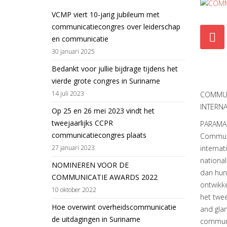
VCMP viert 10-jarig jubileum met
communicatiecongres over leiderschap
en communicatie
30 januari 2025
Bedankt voor jullie bijdrage tijdens het
vierde grote congres in Suriname
14 juli 2023
COMMUN
INTERN
Op 25 en 26 mei 2023 vindt het
tweejaarlijks CCPR
PARAMAR
communicatiecongres plaats
Communi
27 januari 2023
interna
national
NOMINEREN VOOR DE
dan hun 
COMMUNICATIE AWARDS 2022
ontwikk
10 oktober 2022
het twee
Hoe overwint overheidscommunicatie
and gla
de uitdagingen in Suriname
commun