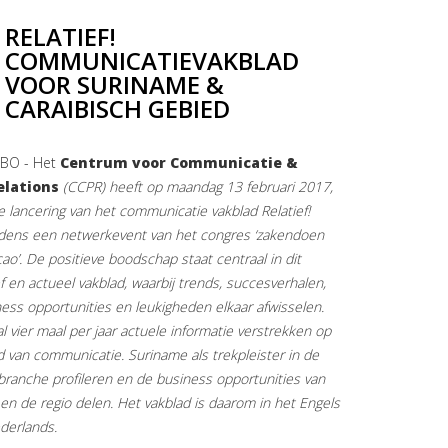
RELATIEF!
COMMUNICATIEVAKBLAD
VOOR SURINAME &
CARAIBISCH GEBIED
BO - Het
Centrum voor Communicatie &
elations
(CCPR) heeft op maandag 13 februari 2017,
e lancering van het communicatie vakblad Relatief!
jdens een netwerkevent van het congres ‘zakendoen
ao’. De positieve boodschap staat centraal in dit
f en actueel vakblad, waarbij trends, succesverhalen,
ness opportunities en leukigheden elkaar afwisselen.
zal vier maal per jaar actuele informatie verstrekken op
d van communicatie. Suriname als trekpleister in de
branche profileren en de business opportunities van
en de regio delen. Het vakblad is daarom in het Engels
derlands.