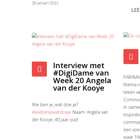
28 januari 2022
LEE
Interview met
#DigiDame van
PARAMAR
Week 20 Angela
thema v
van der Kooye
teken va
Communi
Wie ben je, wat doe je?
in same
#wiebenjewatdoeje
Naam: Angela van
inspirat
der Kooye, 40 jaar oud
communi
een voo
waar 16